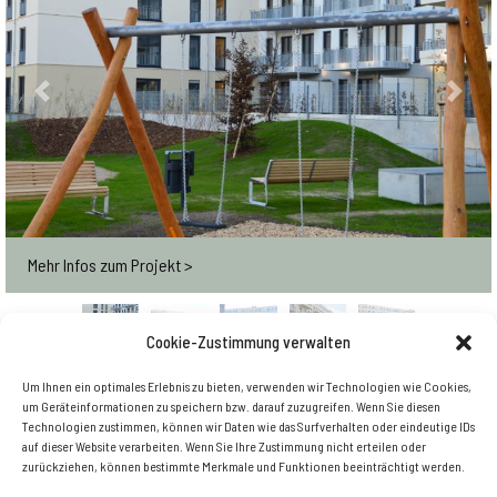
Previous
Next
Mehr Infos zum Projekt >
Cookie-Zustimmung verwalten
Um Ihnen ein optimales Erlebnis zu bieten, verwenden wir Technologien wie Cookies,
Zurück zur Übersicht
um Geräteinformationen zu speichern bzw. darauf zuzugreifen. Wenn Sie diesen
Technologien zustimmen, können wir Daten wie das Surfverhalten oder eindeutige IDs
auf dieser Website verarbeiten. Wenn Sie Ihre Zustimmung nicht erteilen oder
zurückziehen, können bestimmte Merkmale und Funktionen beeinträchtigt werden.