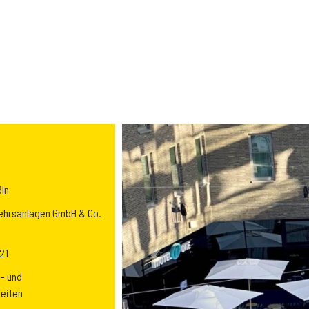
öln
kehrsanlagen GmbH & Co.
21
Previous
- und
eiten