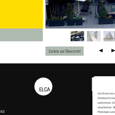
Zurück zur Übersicht
Um Ihnen ein 
Geräteinforma
zustimmen, kön
verarbeiten. 
 KG
Merkmale und 